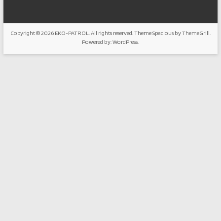
Copyright © 2026
EKO-PATROL
. All rights reserved. Theme
Spacious
by ThemeGrill.
Powered by:
WordPress
.