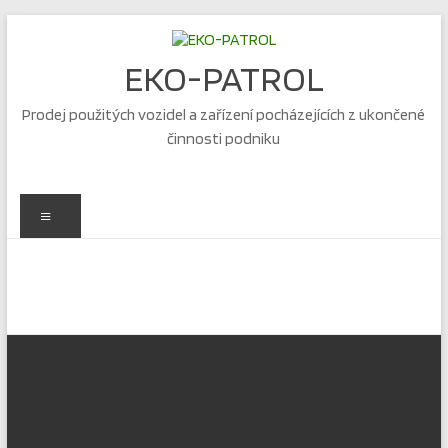
Skip
to
content
EKO-PATROL
Prodej použitých vozidel a zařízení pocházejících z ukončené
činnosti podniku
Menu